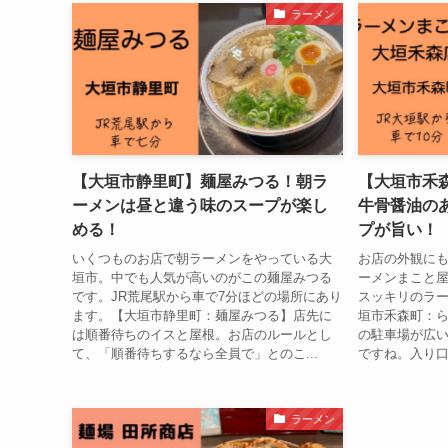
ラーメン
【大垣市静里町】麺屋みつる！朝ラ
【大垣市禾
ーメンは昼と違う味のスープが楽し
牛骨醤油の
める！
プが旨い！
いくつものお店で朝ラーメンをやっている大
お店の外観に
垣市。中でも人気が高いのがこの麺屋みつる
ーメンまこと
です。JR荒尾駅から車で7分ほどの場所にあり
スッキリのラ
ます。【大垣市静里町：麺屋みつる】店先に
垣市禾森町：ら
は順番待ちのイスと屋根。お店のルールとし
の駐車場が広
て、「順番待ちするなら全員で」とのこ...
ですね。入り口
ラーメン