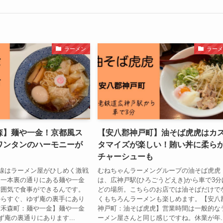
ラーメン
ラーメ
森】麺や一金！京都風ス
【安八郡神戸町】油そば虎虎はカ
ワンタンのハーモニーが
タマイズが楽しい！賄い丼に柔ら
チャーシューも
号線はラーメン屋がひしめく激戦
むねちゃんラーメングループの油そば虎虎
、一本裏の通りにある麺や一金
は、広神戸駅(ひろごうどえき)から車で3分
雰囲気で食事ができるんです。
どの場所。こちらのお店では油そばだけで
からすぐ、ゆず庵の裏手にあり
くもちろんラーメンも楽しめます。【安八
市禾森町：麺や一金】麺や一金
神戸町：油そば虎虎】営業時間は一般的な
ず庵の裏通りにあります...
ーメン屋さんと同じ感じですね。休業が年..