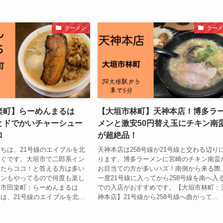
ラーメン
ラーメ
楽町】らーめんまるは
【大垣市林町】天神本店！博多ラ
とドでかいチャーシュー
メンと激安50円替え玉にチキン南
ロ
が超絶品！
ちは、21号線のエイブルを北
天神本店は258号線が21号線と交わる辺り
すぐです。大垣市で二郎系イン
ります。博多ラーメンに宮崎のチキン南蛮
ったらココ！と答える方は多い
お目当ての方が多いハズ！南側から来る際
メンもやってるので何度も楽し
一度21号線に入ってから258号線を南へ入
垣市田楽町：らーめんまるは
での入店がおすすめです。【大垣市林町：
は、21号線のエイブルを北...
神本店】21号線から258号線へ曲がって...