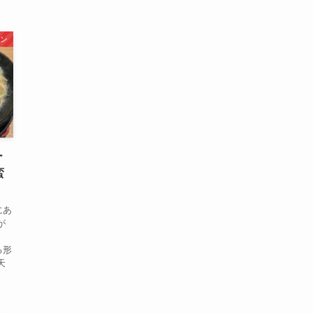
ン
ー
蛮
にあ
が
、
る形
天