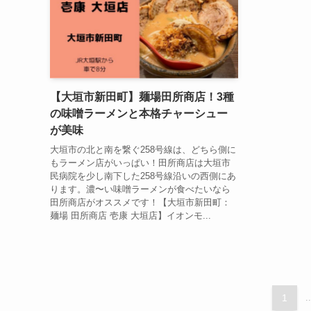
【大垣市新田町】麺場田所商店！3種
の味噌ラーメンと本格チャーシュー
が美味
大垣市の北と南を繋ぐ258号線は、どちら側に
もラーメン店がいっぱい！田所商店は大垣市
民病院を少し南下した258号線沿いの西側にあ
ります。濃〜い味噌ラーメンが食べたいなら
田所商店がオススメです！【大垣市新田町：
麺場 田所商店 壱康 大垣店】イオンモ...
1
..