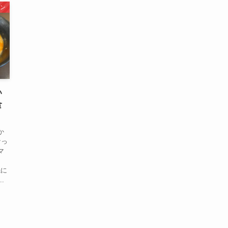
ン
い
食
か
なっ
マ
先に
.