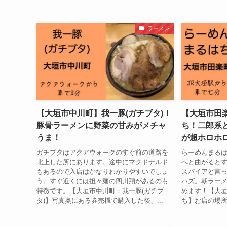
ラーメン
【大垣市中川町】我一豚(ガチブタ)！
【大垣市田
豚骨ラーメンに野菜の甘みがメチャ
ち！二郎系
うま！
が超ホロホ
ガチブタはアクアウォークのすぐ前の道路を
らーめんまるは
北上した所にあります。途中にマクドナルド
へと曲がると
もあるので入店はかなりわかりやすいでしょ
スパイアと言
う。すぐ近くには担々麺の四川翔があるのも
ハズ。朝ラー
特徴です。【大垣市中川町：我一豚(ガチブ
めます！【大
タ)】写真奥にある券売機で購入した後、...
ち】お店の場所