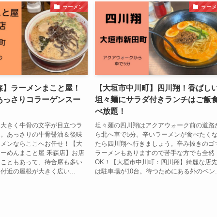
ラーメン
ラーメ
森】ラーメンまこと屋！
【大垣市中川町】四川翔！香ばし
あっさりコラーゲンスー
坦々麺にサラダ付きランチはご飯
べ放題！
も大きく牛骨の文字が目立つラ
坦々麺の四川翔はアクアウォーク前の道路
屋。あっさりの牛骨醤油＆後味
ら北へ車で5分。辛いラーメンが食べたく
ーメンならここへお任せ！【大
たら四川翔へ行きましょう。辛み抜きのゴ
ーめんまこと屋 禾森店】お店
ラーメンもありますので苦手な方でも全然
いこともあって、待合席も多い
OK！【大垣市中川町：四川翔】綺麗な店
付近の屋根が大きく広い...
は駐車場が10台。待つためにある外のベン..