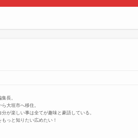
編集長。
から大垣市へ移住。
自分が楽しい事は全てが趣味と豪語している。
をもっと知りたい広めたい！