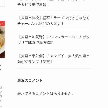
チ＆ピリ辛で激旨！
【大垣市長松】盛家！ラーメンだけじゃなく
チャーハンも絶品の人気店！
ン
【大垣市加賀野】マシマシカーニバル！ガッ
ツリ二郎系で満腹確定
【大垣市東外側】チャングイ！大人気の坦々
麺がグランプリ受賞！
ス
か
最近のコメント
ほ
な
表示できるコメントはありません。
郡
ラ
.