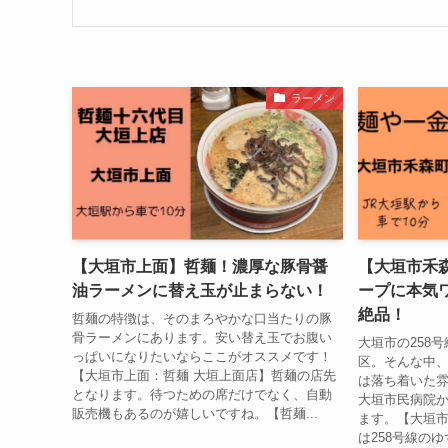
ラーメン
【大垣市上面】哲麺！濃厚な豚骨醤
【大垣市禾
油ラーメンに替え玉が止まらない！
ープに本気
絶品！
哲麺の特徴は、そのまろやかな口当たりの豚
骨ラーメンにあります。安い替え玉でお腹い
大垣市の258
っぱいになりたいならここがオススメです！
区。そんな中
【大垣市上面：哲麺 大垣上面店】哲麺の店先
は落ち着いた
となります。待つための席だけでなく、自動
大垣市民病院
販売機もあるのが嬉しいですね。【哲麺...
ます。【大垣
は258号線のゆ