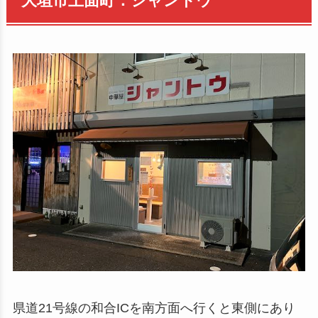
大垣市上面町：シャントウ
県道21号線の和合ICを南方面へ行くと東側にあり