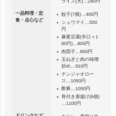
ライス(大)…280円
一品料理・定
餃子(7個)…400円
食・点心など
シュウマイ…500
円
麻婆豆腐(辛口＋1
80円)…800円
肉団子…900円
玉ねぎと肉の味噌
炒め…910円
チンジャオロー
ス…1050円
酢豚…1050円
骨付き唐揚げ(6個)
…1100円
ドリンクなど